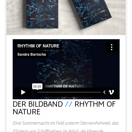
DER BILDBAND
//
RHYTHM OF
NATURE
Eine Sommernacht im Feld unterm Sternenhimmel, das
Flüstern von Schilfhalmen im Wind, die klirrende