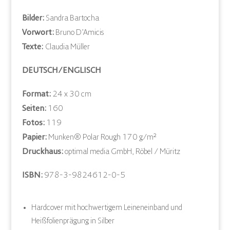
Bilder:
Sandra Bartocha
Vorwort:
Bruno D’Amicis
Texte:
Claudia Müller
DEUTSCH/ENGLISCH
Format:
24 x 30 cm
Seiten:
160
Fotos:
119
Papier:
Munken® Polar Rough 170 g/m²
Druckhaus:
optimal media GmbH, Röbel / Müritz
ISBN:
978-3-9824612-0-5
Hardcover mit hochwertigem Leineneinband und
Heißfolienprägung in Silber