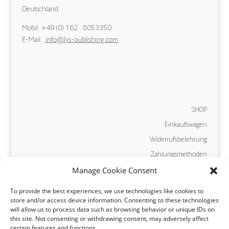
Deutschland
Mobil: +49 (0) 162 . 8053350
E-Mail:
info@lys-publishing.com
SHOP
Einkaufswagen
Widerrufsbelehrung
Zahlungsmethoden
Manage Cookie Consent
Versand und Lieferung
AGB
To provide the best experiences, we use technologies like cookies to
store and/or access device information. Consenting to these technologies
will allow us to process data such as browsing behavior or unique IDs on
Vertrag widerrufen
this site. Not consenting or withdrawing consent, may adversely affect
certain features and functions.