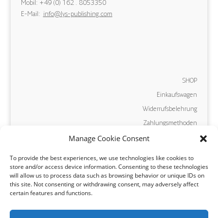
Mobil: +49 (0) 162 . 8053350
E-Mail:
info@lys-publishing.com
SHOP
Einkaufswagen
Widerrufsbelehrung
Zahlungsmethoden
Manage Cookie Consent
Versand und Lieferung
AGB
To provide the best experiences, we use technologies like cookies to
store and/or access device information. Consenting to these technologies
will allow us to process data such as browsing behavior or unique IDs on
Vertrag widerrufen
this site. Not consenting or withdrawing consent, may adversely affect
certain features and functions.
Alle Preise inkl. gesetzlicher Umsatzsteuer.